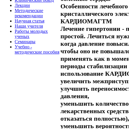
Клинический обход
Особенности лечебного
Лекции
Методические
кристаллического элек
рекомендации
КАРДИОМАГTM
Научная статья
Наши учителя
Лечение гипертонии - 
Работы молодых
простой. Лечиться нужн
ученых
Семинары
когда давление повысил
Учебно -
чтобы оно не повышал
методические пособия
применять как в момен
периоды стабилизации 
использование КАРДИ
увеличить межприступ
улучшить переносимост
давления,
уменьшить количеств
лекарственных средств
отказаться полностью)
уменьшить вероятность