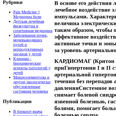
Рубрики
В основе его действия
лечебное воздействие 
Pain Medicine //
импульсами. Характер
Медицина боли
Детская лечебная
величина электрическ
физкультура и
таким образом, чтобы 
спортивная медицина
Заболевания почек,
эффективное воздейств
мочевыводящих
активные точки и зоны
путей и
за уровень артериально
репродуктивных
органов у детей
Клинико -
КАРДИОМАГ (Критон К
биохимические
при
Гипертонии I и II 
аспекты патологий у
детей
артериальной гиперто
Микроэлементозы и
течения без перепадов 
другие экологически
обусловленные
давления
Системное во
состояния человека
снимает болевой синдр
язвенной болезнью, га
Публикации
болями, помогает бол
В блокнот врача
болезнью сердца.