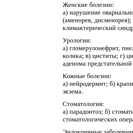
Женские болезни:
а) нарушение овариальн
(аменорея, дисменорея); 
климактерический синдр
Урология:
а) гломерулонефрит, пие
колика; в) циститы; г) ц
аденома предстательной
Кожные болезни:
а) нейродермит; б) крапи
экзема.
Стоматология:
а) парадонтоз; б) стомат
стоматологических опера
Эндокринные заболеван