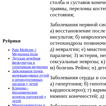
столба и суставов конечн
травмы, переломы косте
состояния;
Заболевания нервной си
а) восстановление после
инсультов; б) неврологи
Рубрики
остеохондроза позвоночн
д) невралгии; е) миасте
Pain Medicine //
Медицина боли
параличи; 3) истерия, не
Детская лечебная
сексуальные неврозы; к)
физкультура и
м) болезнь Рейно; н) де
спортивная медицина
Заболевания почек,
мочевыводящих путей
Заболевания сердца и со
и репродуктивных
а) гипертония; б) гипото
органов у детей
Клинико -
кардиосклероз); г) вари
биохимические
нижних конечностей; д)
аспекты патологий у
детей
Заболевания органов ды
Микроэлементозы и