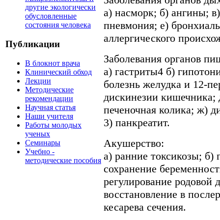
другие экологически
а) насморк; б) ангины; в
обусловленные
пневмония; е) бронхиальн
состояния человека
аллергического происхо
Публикации
Заболевания органов пи
В блокнот врача
а) гастриты4 б) гипотони
Клинический обход
Лекции
болезнь желудка и 12-пе
Методические
дискинезии кишечника; д
рекомендации
Научная статья
печеночная колика; ж) д
Наши учителя
3) панкреатит.
Работы молодых
ученых
Акушерство:
Семинары
Учебно -
а) ранние токсикозы; б) 
методические пособия
сохранение беременности
регулирование родовой 
восстановление в после
кесарева сечения.