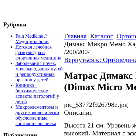
Рубрики
Главная
Каталог
Ортоп
Pain Medicine //
Медицина боли
Димакс Микро Мемо Хар
Детская лечебная
/200/200/
физкультура и
спортивная медицина
Вернуться к: Ортопедич
Заболевания почек,
мочевыводящих путей
Матрас Димакс
и репродуктивных
органов у детей
(Dimax Micro Me
Клинико -
биохимические
аспекты патологий у
детей
pic_53772f926798e.jpg
Микроэлементозы и
Описание
другие экологически
обусловленные
состояния человека
Высота 21 см. Уровень 
высокий. Материал с э
Публикации