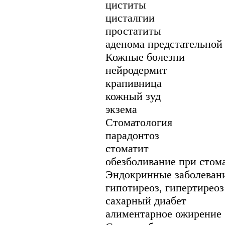
циститы
цисталгии
простатиты
аденома предстательной
Кожные болезни
нейродермит
крапивница
кожный зуд
экзема
Стоматология
парадонтоз
стоматит
обезболивание при стом
Эндокринные заболеван
гипотиреоз, гипертиреоз
сахарный диабет
алиментарное ожирение