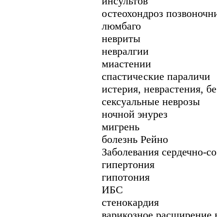
инсультов
остеохондроз позвоночн
люмбаго
невриты
невралгии
миастении
спастические параличи
истерия, неврастения, б
сексуальные неврозы
ночной энурез
мигрень
болезнь Рейно
Заболевания сердечно-с
гипертония
гипотония
ИБС
стенокардия
варикозное расширение 