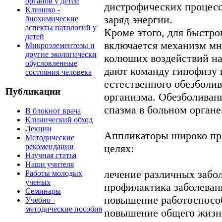
органов у детей
дистрофических процесс
Клинико -
заряд энергии.
биохимические
аспекты патологий у
Кроме этого, для быстро
детей
включается механизм м
Микроэлементозы и
другие экологически
колюших воздействий на
обусловленные
дают команду гипофизу 
состояния человека
естественного обезболи
Публикации
организма. Обезболиван
спазма в больном органе
В блокнот врача
Клинический обход
Лекции
Аппликаторы широко пр
Методические
рекомендации
целях:
Научная статья
Наши учителя
лечение различных забо
Работы молодых
ученых
профилактика заболеван
Семинары
повышение работоспосо
Учебно -
методические пособия
повышение общего жизн