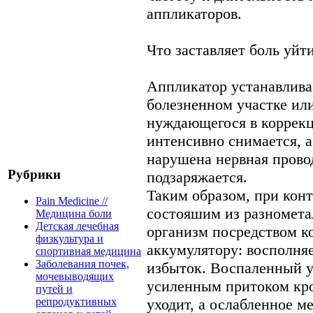
аппликаторов.
Что заставляет боль уйт
Аппликатор устанавлива
болезненном участке или
нуждающегося в коррекц
интенсивно снимается, а
нарушена нервная провод
Рубрики
подзаряжается.
Таким образом, при конт
Pain Medicine //
состояшим из разномета
Медицина боли
Детская лечебная
организм посредством к
физкультура и
аккумулятору: восполняе
спортивная медицина
Заболевания почек,
избыток. Воспаленный у
мочевыводящих
усиленным притоком кров
путей и
уходит, а ослабленное ме
репродуктивных