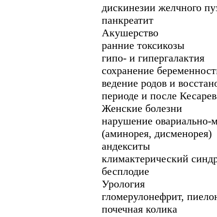
дискинезии желчного пу
панкреатит
Акушерство
ранние токсикозы
гипо- и гипергалактия
сохранение беременност
ведение родов и восстан
периоде и после Кесарев
Женские болезни
нарушение овариально-м
(аминорея, дисменорея)
андекситы
климактерический синд
бесплодие
Урология
гломерулонефрит, пиело
почечная колика