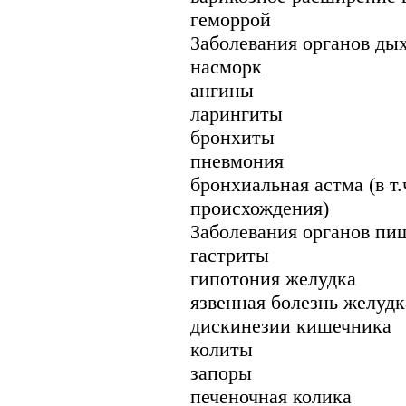
геморрой
Заболевания органов ды
насморк
ангины
ларингиты
бронхиты
пневмония
бронхиальная астма (в т.
происхождения)
Заболевания органов пи
гастриты
гипотония желудка
язвенная болезнь желуд
дискинезии кишечника
колиты
запоры
печеночная колика